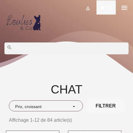

(0)
shopping_cart

search
CHAT
FILTRER

Prix, croissant
Affichage 1-12 de 84 article(s)