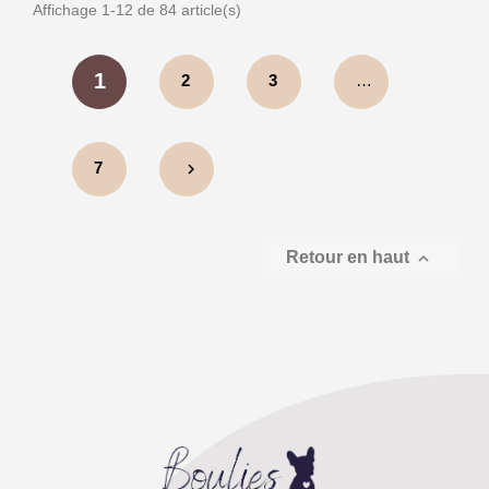
Affichage 1-12 de 84 article(s)
1
2
3
…
7
chevron_right
Retour en haut
