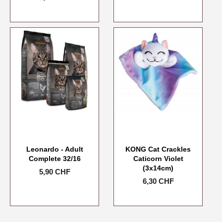
Leonardo - Adult
KONG Cat Crackles
Complete 32/16
Caticorn Violet
(3x14cm)
Prix
5,90 CHF
Prix
6,30 CHF