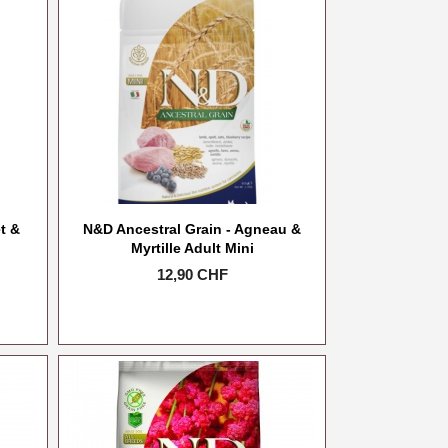
t &
N&D Ancestral Grain - Agneau &
Myrtille Adult Mini
Prix
12,90 CHF