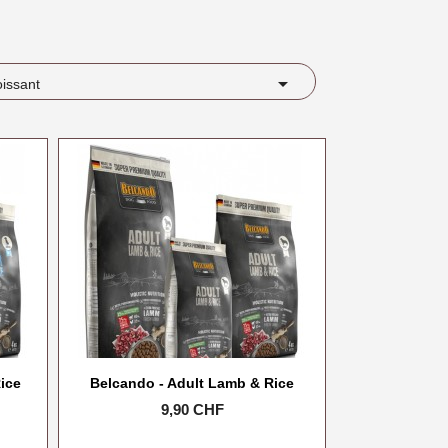

oissant
ice
Belcando - Adult Lamb & Rice
Prix
9,90 CHF