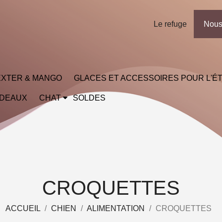
Le refuge
Nous
XTER & MANGO
GLACES ET ACCESSOIRES POUR L'É
ADEAUX
CHAT
SOLDES
CROQUETTES
ACCUEIL
CHIEN
ALIMENTATION
CROQUETTES