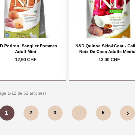
D Potiron, Sanglier Pommes
N&D Quinoa Skin&Coat - Cail
Adult Mini
Noix De Coco Adulte Medi
Prix
12,90 CHF
Prix
13,40 CHF
age 1-12 de 52 article(s)
1
chevron_right
2
3
…
5