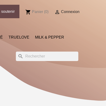
shopping_cart

 soutenir
Panier
(0)
Connexion
TÉ
TRUELOVE
MILK & PEPPER
search