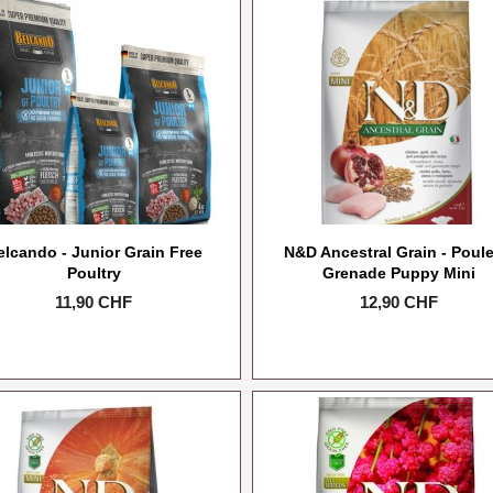
elcando - Junior Grain Free
N&D Ancestral Grain - Poule
Poultry
Grenade Puppy Mini
Prix
11,90 CHF
Prix
12,90 CHF