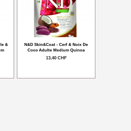
le &
N&D Skin&Coat - Cerf & Noix De
um
Coco Adulte Medium Quinoa
Prix
13,40 CHF