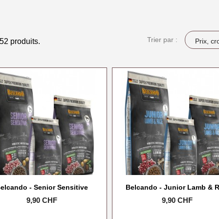
Trier par :
 52 produits.
Prix, cr
elcando - Senior Sensitive
Belcando - Junior Lamb & R
Prix
9,90 CHF
Prix
9,90 CHF