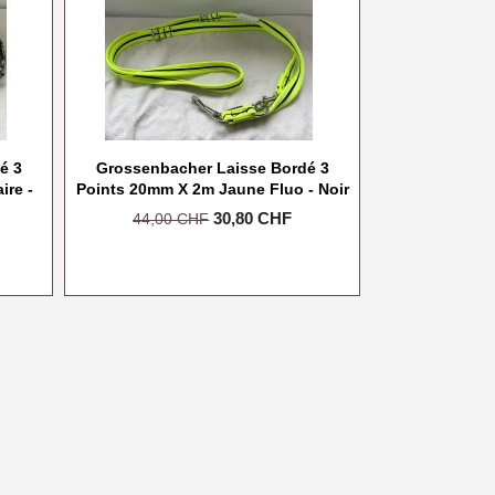
é 3
Grossenbacher Laisse Bordé 3
ire -
Points 20mm X 2m Jaune Fluo - Noir
Prix
Prix
30,80 CHF
44,00 CHF
de
base