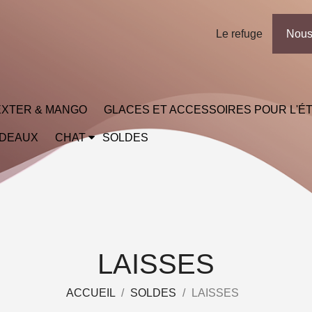
Le refuge
Nous
XTER & MANGO
GLACES ET ACCESSOIRES POUR L'É
ADEAUX
CHAT
SOLDES
LAISSES
ACCUEIL
SOLDES
LAISSES