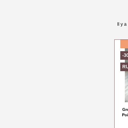
Il y a
-3
R
Gr
Po