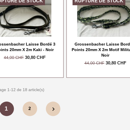
UPTURE DE STOCK
RUPTURE DE STOCK
ossenbacher Laisse Bordé 3
Grossenbacher Laisse Bord
ints 20mm X 2m Kaki - Noir
Points 20mm X 2m Motif Milita
Noir
Prix
Prix
30,80 CHF
44,00 CHF
Prix
Prix
30,80 CHF
de
44,00 CHF
de
base
base
age 1-12 de 18 article(s)
1
chevron_right
2