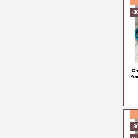
-3
Gr
Poi
-3