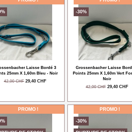
0%
-30%
ossenbacher Laisse Bordé 3
Grossenbacher Laisse Bord
nts 25mm X 1,60m Bleu - Noir
Points 25mm X 1,60m Vert Fo
Noir
Prix
Prix
29,40 CHF
42,00 CHF
Prix
Prix
29,40 CHF
de
42,00 CHF
de
base
base
PROMO !
PROMO !
0%
-30%