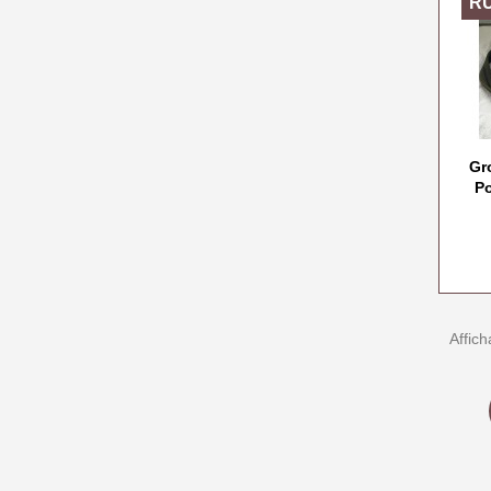
R
Gr
Po
Affich