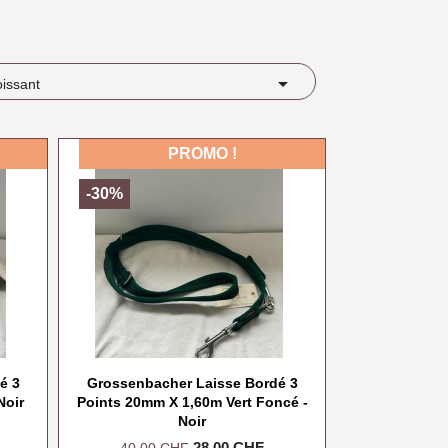

oissant
PROMO !
-30%
é 3
Grossenbacher Laisse Bordé 3
Noir
Points 20mm X 1,60m Vert Foncé -
Noir
Prix
Prix
28,00 CHF