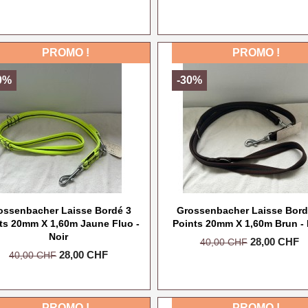
de
de
base
base
PROMO !
PROMO !
0%
-30%
ossenbacher Laisse Bordé 3
Grossenbacher Laisse Bord
ts 20mm X 1,60m Jaune Fluo -
Points 20mm X 1,60m Brun - 
Noir
Prix
Prix
28,00 CHF
40,00 CHF
Prix
Prix
28,00 CHF
40,00 CHF
de
de
base
base
PROMO !
PROMO !