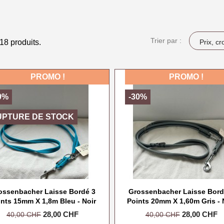
Trier par :
 18 produits.
Prix, cr
PROMO !
PROMO !
0%
-30%
UPTURE DE STOCK
ossenbacher Laisse Bordé 3
Grossenbacher Laisse Bord
ints 15mm X 1,8m Bleu - Noir
Points 20mm X 1,60m Gris - 
Prix
Prix
28,00 CHF
Prix
Prix
28,00 CHF
40,00 CHF
40,00 CHF