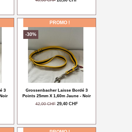
40,00 CHF
de
base
PROMO !
-30%
é 3
Grossenbacher Laisse Bordé 3
Noir
Points 25mm X 1,60m Jaune - Noir
Prix
Prix
29,40 CHF
42,00 CHF
de
base
PROMO !