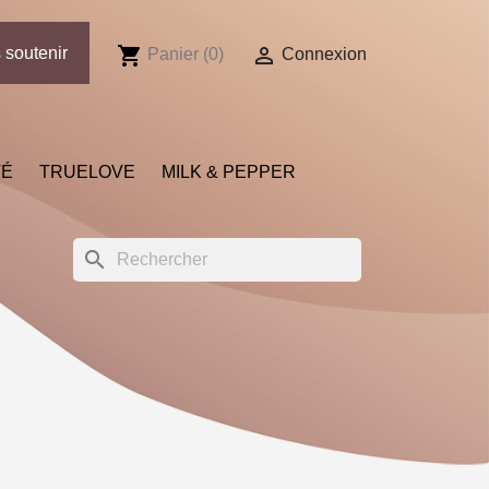
shopping_cart

 soutenir
Panier
(0)
Connexion
TÉ
TRUELOVE
MILK & PEPPER
search