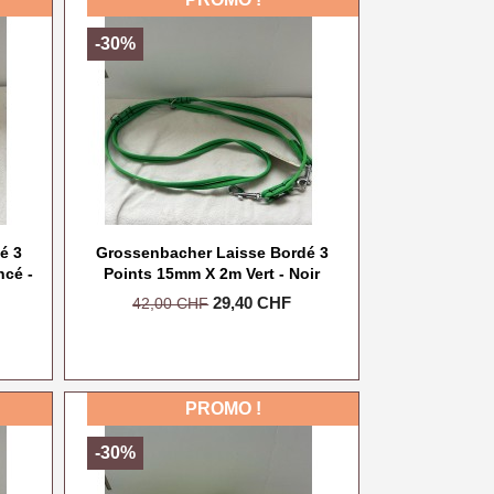
-30%
é 3
Grossenbacher Laisse Bordé 3
ncé -
Points 15mm X 2m Vert - Noir
Prix
Prix
29,40 CHF
42,00 CHF
de
base
PROMO !
-30%