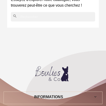
trouverez peut-être ce que vous cherchez !
search
keyboard_arrow_down
INFORMATIONS