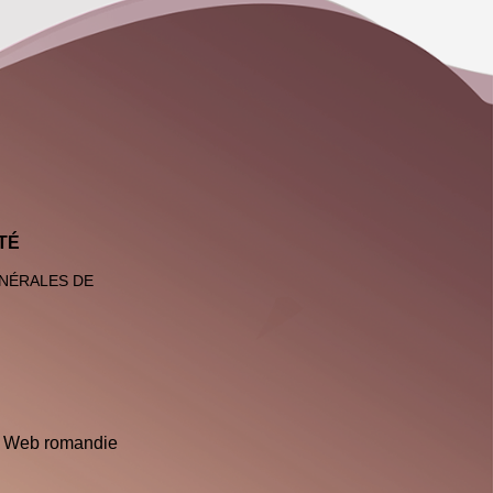
TÉ
NÉRALES DE
r
Web romandie