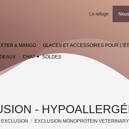
Le refuge
Nous
XTER & MANGO
GLACES ET ACCESSOIRES POUR L'É
ADEAUX
CHAT
SOLDES
USION - HYPOALLERGÉ
EXCLUSION
EXCLUSION MONOPROTEIN VETERINARY