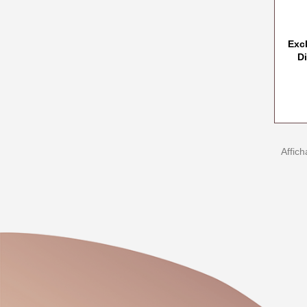
Exc
Di
Affich