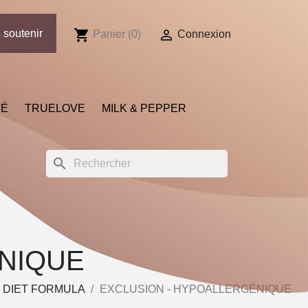
shopping_cart

 soutenir
Panier
(0)
Connexion
TÉ
TRUELOVE
MILK & PEPPER
search
NIQUE
 DIET FORMULA
EXCLUSION - HYPOALLERGÉNIQUE