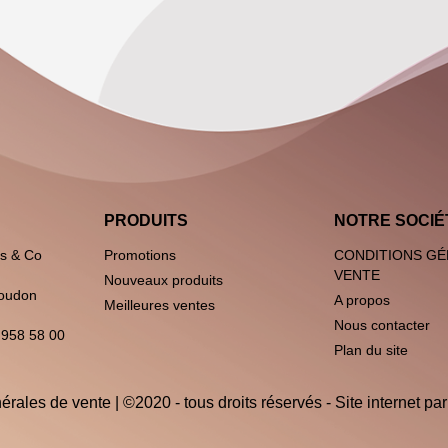
PRODUITS
NOTRE SOCIÉ
es & Co
Promotions
CONDITIONS GÉ
VENTE
Nouveaux produits
oudon
A propos
Meilleures ventes
Nous contacter
 958 58 00
Plan du site
érales de vente
| ©2020 - tous droits réservés - Site internet pa