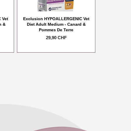
 Vet
Exclusion HYPOALLERGENIC Vet
n &
Diet Adult Medium - Canard &
Pommes De Terre
Prix
29,90 CHF