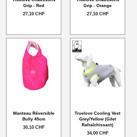
Grip - Red
Grip - Orange
Prix
27,10 CHF
Prix
27,10 CHF
Manteau Réversible
Truelove Cooling Vest
Bully 45cm
Grey/Yellow (gilet
Rafraîchissant)
Prix
30,10 CHF
Prix
34,00 CHF