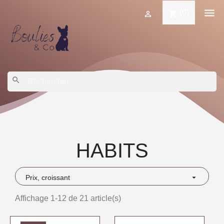

(0)
shopping_cart

search
HABITS

Prix, croissant
Affichage 1-12 de 21 article(s)