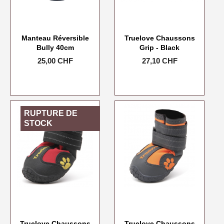
Manteau Réversible
Truelove Chaussons
Bully 40cm
Grip - Black
Prix
25,00 CHF
Prix
27,10 CHF
RUPTURE DE
STOCK
Truelove Chaussons
Truelove Chaussons