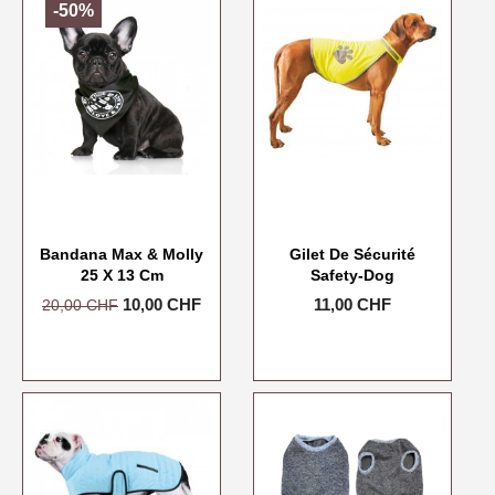
-50%
Bandana Max & Molly
Gilet De Sécurité
25 X 13 Cm
Safety-Dog
Prix
Prix
10,00 CHF
Prix
11,00 CHF
20,00 CHF
de
base