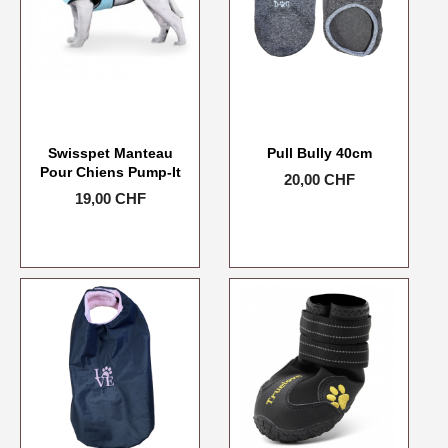
Swisspet Manteau
Pull Bully 40cm
Pour Chiens Pump-It
Prix
20,00 CHF
Prix
19,00 CHF