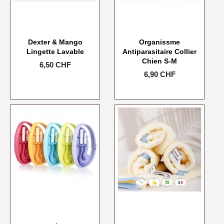
Dexter & Mango
Organissme
Lingette Lavable
Antiparasitaire Collier
Chien S-M
Prix
6,50 CHF
Prix
6,90 CHF