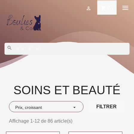

(0)
shopping_cart

search
SOINS ET BEAUTÉ
FILTRER

Prix, croissant
Affichage 1-12 de 86 article(s)