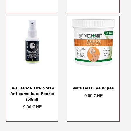
In-Fluence Tick Spray
Vet's Best Eye Wipes
Antiparasitaire Pocket
Prix
9,90 CHF
(50ml)
Prix
9,90 CHF