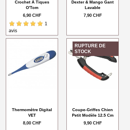
Crochet À Tiques
Dexter & Mango Gant
O'Tom
Lavable
Prix
6,90 CHF
Prix
7,90 CHF
1
avis
RUPTURE DE
STOCK
Thermomètre Digital
Coupe-Griffes Chien
VET
Petit Modèle 12.5 Cm
Prix
8,00 CHF
Prix
9,90 CHF