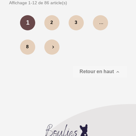
Affichage 1-12 de 86 article(s)
1
2
3
…
8
chevron_right
Retour en haut
