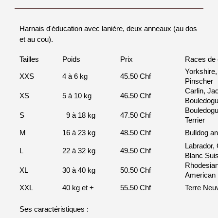
Harnais d'éducation avec lanière, deux anneaux (au dos
et au cou).
Tailles
Poids
Prix
Races de 
Yorkshire,
XXS
4 à 6 kg
45.50 Chf
Pinscher
Carlin, Ja
XS
5 à 10 kg
46.50 Chf
Bouledogue
Bouledogue 
S
9 à 18 kg
47.50 Chf
Terrier
M
16 à 23 kg
48.50 Chf
Bulldog an
Labrador, 
L
22 à 32 kg
49.50 Chf
Blanc Sui
Rhodesian
XL
30 à 40 kg
50.50 Chf
American 
XXL
40 kg et +
55.50 Chf
Terre Neu
Ses caractéristiques :